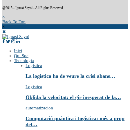
@2015 - Ignasi Sayol - All Rights Reserved
Back To Top
Inici
Qui Soc
Tecnología
Logistica
La logística ha de veure la crisi abans…
Logistica
Oblida la velocitat: el gir inesperat de la…
automatizacion
Computació quàntica i logística: més a prop
del…