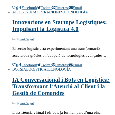
0
Facebook
Twitter
Pinterest
Email
AI
LOGISTICA
OPERACIONES
TECNOLOGÍA
Innovacions en Startups Logístiques:
Impulsant la Logística 4.0
by
Ignasi Sayol
El sector logístic està experimentant una transformació
accelerada gràcies a l’adopció de tecnologies avançades…
0
Facebook
Twitter
Pinterest
Email
BOTS
IA
LOGISTICA
TECNOLOGÍA
IA Conversacional i Bots en Logística:
Transformant l’Atenció al Client i la
Gestió de Comandes
by
Ignasi Sayol
L’assistència virtual i els bots ja formen part d’una eina