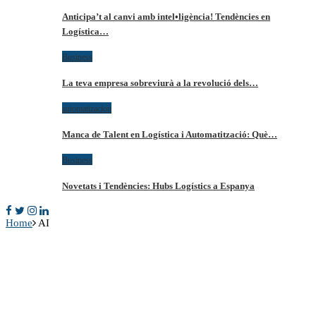
Anticipa’t al canvi amb intel•ligència! Tendències en
Logística…
Business
La teva empresa sobreviurà a la revolució dels…
automatizacion
Manca de Talent en Logística i Automatització: Què…
Business
Novetats i Tendències: Hubs Logístics a Espanya
Home
AI