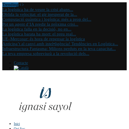
Trending
La logística ha de veure la crisi abans...
Oblida la velocitat: el gir inesperat de la...
Computació quàntica i logística: més a prop del...
Pot un agent d’IA predir la pròxima crisi...
La logística falla en la decisió, no en...
La logística barata ha mort: el preu real...
UE–Mercosur: és hora de repensar la logística
Anticipa’t al canvi amb intel•ligència! Tendències en Logística...
Infraestructura Fantasma: Milions perduts en la teva capacitat...
La teva empresa sobreviurà a la revolució dels...
Contacte
Inici
Qui Soc