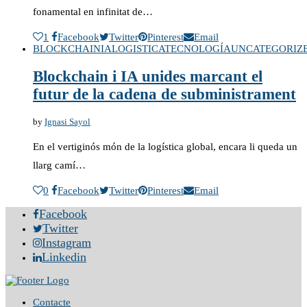
fonamental en infinitat de…
1
Facebook
Twitter
Pinterest
Email
BLOCKCHAIN
IA
LOGISTICA
TECNOLOGÍA
UNCATEGORIZ
Blockchain i IA unides marcant el
futur de la cadena de subministrament
by
Ignasi Sayol
En el vertiginós món de la logística global, encara li queda un
llarg camí…
0
Facebook
Twitter
Pinterest
Email
Facebook
Twitter
Instagram
Linkedin
Contacte