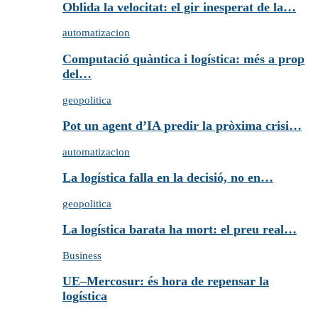
Oblida la velocitat: el gir inesperat de la…
automatizacion
Computació quàntica i logística: més a prop
del…
geopolitica
Pot un agent d’IA predir la pròxima crisi…
automatizacion
La logística falla en la decisió, no en…
geopolitica
La logística barata ha mort: el preu real…
Business
UE–Mercosur: és hora de repensar la
logística