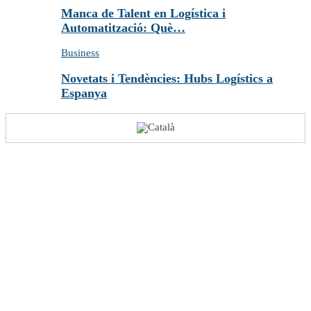
Manca de Talent en Logística i
Automatització: Què…
Business
Novetats i Tendències: Hubs Logístics a
Espanya