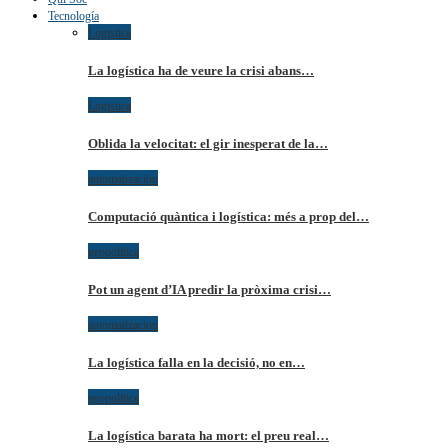
Tecnología
Logistica
La logística ha de veure la crisi abans…
Logistica
Oblida la velocitat: el gir inesperat de la…
automatizacion
Computació quàntica i logística: més a prop del…
geopolitica
Pot un agent d’IA predir la pròxima crisi…
automatizacion
La logística falla en la decisió, no en…
geopolitica
La logística barata ha mort: el preu real…