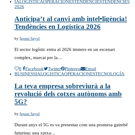
IA
LOGISTICA
OPERACIONES
TENDÈNCIES
TENDÈNCIES
2026
Anticipa’t al canvi amb intel•ligència!
Tendències en Logística 2026
by
Ignasi Sayol
El sector logístic entra al 2026 immers en un escenari
complex, marcat per la…
0
Facebook
Twitter
Pinterest
Email
BUSINESS
IA
LOGISTICA
OPERACIONES
TECNOLOGÍA
La teva empresa sobreviurà a la
revolució dels cotxes autònoms amb
5G?
by
Ignasi Sayol
Durant anys el 5G es va presentar com una promesa gairebé
futurista: una xarxa…