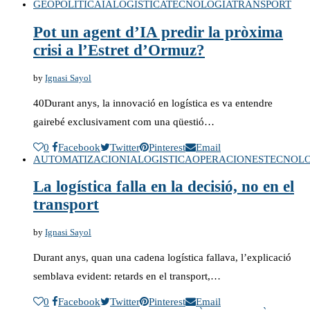
GEOPOLITICA
IA
LOGISTICA
TECNOLOGÍA
TRANSPORT
Pot un agent d’IA predir la pròxima
crisi a l’Estret d’Ormuz?
by
Ignasi Sayol
40Durant anys, la innovació en logística es va entendre
gairebé exclusivament com una qüestió…
0
Facebook
Twitter
Pinterest
Email
AUTOMATIZACION
IA
LOGISTICA
OPERACIONES
TECNOLO
La logística falla en la decisió, no en el
transport
by
Ignasi Sayol
Durant anys, quan una cadena logística fallava, l’explicació
semblava evident: retards en el transport,…
0
Facebook
Twitter
Pinterest
Email