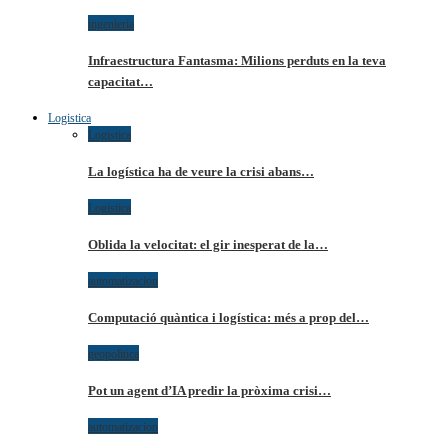
ingenieria
Infraestructura Fantasma: Milions perduts en la teva
capacitat…
Logistica
Logistica
La logística ha de veure la crisi abans…
Logistica
Oblida la velocitat: el gir inesperat de la…
automatizacion
Computació quàntica i logística: més a prop del…
geopolitica
Pot un agent d’IA predir la pròxima crisi…
automatizacion