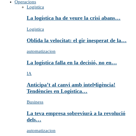
Operacions
Logistica
La logística ha de veure la crisi abans…
Logistica
Oblida la velocitat: el gir inesperat de la…
automatizacion
La logística falla en la decisió, no en…
IA
Anticipa’t al canvi amb intel•ligència!
Tendències en Logística…
Business
La teva empresa sobreviurà a la revolució
dels…
automatizacion