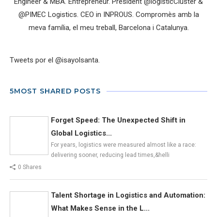
Engineer & MBA. Entrepreneur. President @logisticCluster &
@PIMEC Logistics. CEO in INPROUS. Compromès amb la
meva família, el meu treball, Barcelona i Catalunya.
Tweets por el @isayolsanta.
5MOST SHARED POSTS
Forget Speed: The Unexpected Shift in
Global Logistics...
For years, logistics were measured almost like a race:
delivering sooner, reducing lead times,&helli
0 Shares
Talent Shortage in Logistics and Automation:
What Makes Sense in the L...