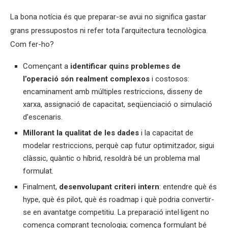
La bona notícia és que preparar-se avui no significa gastar
grans pressupostos ni refer tota l’arquitectura tecnològica.
Com fer-ho?
Començant a
identificar quins problemes de
l’operació són realment complexos
i costosos:
encaminament amb múltiples restriccions, disseny de
xarxa, assignació de capacitat, seqüenciació o simulació
d’escenaris.
Millorant la qualitat de les dades
i la capacitat de
modelar restriccions, perquè cap futur optimitzador, sigui
clàssic, quàntic o híbrid, resoldrà bé un problema mal
formulat.
Finalment,
desenvolupant criteri intern
: entendre què és
hype, què és pilot, què és roadmap i què podria convertir-
se en avantatge competitiu. La preparació intel·ligent no
comença comprant tecnologia; comença formulant bé