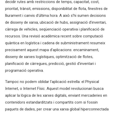
decidir rutes amb restriccions de temps, capacitat, cost,
prioritat, trànsit, emissions, disponibilitat de flota, finestres de
lliurament i canvis d’última hora. A això s’hi sumen decisions
de disseny de xarxa, ubicació de hubs, assignació d’inventari,
càrrega de vehicles, seqüenciació operativa i planificació de
recursos. Una revisió acadèmica recent sobre computació
quàntica en logística i cadena de subministrament resumeix
precisament aquest mapa d’aplicacions: encaminament,
disseny de xarxes logístiques, optimització de flotes,
planificació de càrregues, predicció, gestió d’inventari i
programació operativa.
Tampoc no podem oblidar l’aplicació estrella: el Physical
Internet, o Internet Físic. Aquest model revolucionari busca
aplicar la lògica de les xarxes digitals, enviant mercaderies en
contenidors estandarditzats i compartits com si fossin
paquets de dades, per crear una xarxa global hiperconnectada