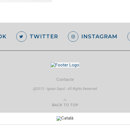
OK
TWITTER
INSTAGRAM
Contacte
@2015 - Ignasi Sayol - All Rights Reserved
BACK TO TOP