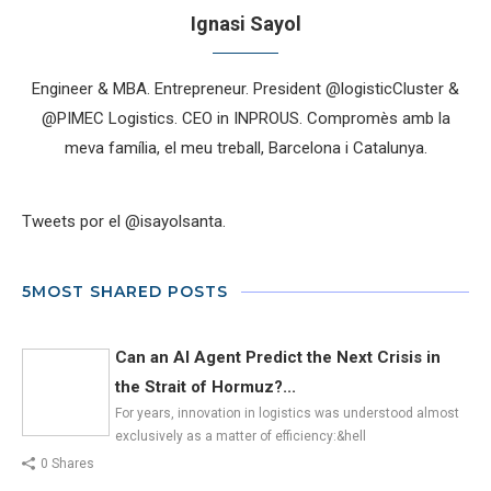
Ignasi Sayol
Engineer & MBA. Entrepreneur. President @logisticCluster &
@PIMEC Logistics. CEO in INPROUS. Compromès amb la
meva família, el meu treball, Barcelona i Catalunya.
Tweets por el @isayolsanta.
5MOST SHARED POSTS
Can an AI Agent Predict the Next Crisis in
the Strait of Hormuz?...
For years, innovation in logistics was understood almost
exclusively as a matter of efficiency:&hell
0 Shares