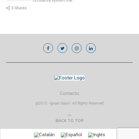
circulatory system that…
0 Shares
Contacto
@2015 - Ignasi Sayol - All Rights Reserved
BACK TO TOP