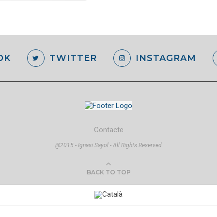
OK
TWITTER
INSTAGRAM
Contacte
@2015 - Ignasi Sayol - All Rights Reserved
BACK TO TOP