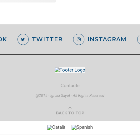
OK
TWITTER
INSTAGRAM
Contacte
@2015 - Ignasi Sayol - All Rights Reserved
BACK TO TOP