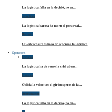
La logística falla en la decisió, no en…
geopolitica
La logística barata ha mort: el preu real…
Business
UE–Mercosur: és hora de repensar la logística
Operacions
Logistica
La logística ha de veure la crisi abans…
Logistica
Oblida la velocitat: el gir inesperat de la…
automatizacion
La logística falla en la decisió, no en…
IA