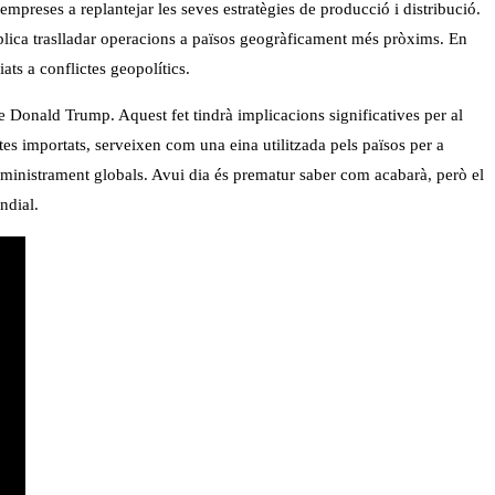
mpreses a replantejar les seves estratègies de producció i distribució.
plica traslladar operacions a països geogràficament més pròxims. En
ts a conflictes geopolítics.
e Donald Trump. Aquest fet tindrà implicacions significatives per al
tes importats, serveixen com una eina utilitzada pels països per a
ubministrament globals. Avui dia és prematur saber com acabarà, però el
ndial.