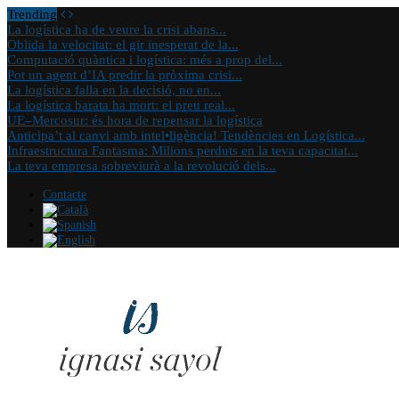
Trending
La logística ha de veure la crisi abans...
Oblida la velocitat: el gir inesperat de la...
Computació quàntica i logística: més a prop del...
Pot un agent d’IA predir la pròxima crisi...
La logística falla en la decisió, no en...
La logística barata ha mort: el preu real...
UE–Mercosur: és hora de repensar la logística
Anticipa’t al canvi amb intel•ligència! Tendències en Logística...
Infraestructura Fantasma: Milions perduts en la teva capacitat...
La teva empresa sobreviurà a la revolució dels...
Contacte