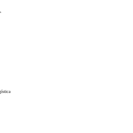
…
ística