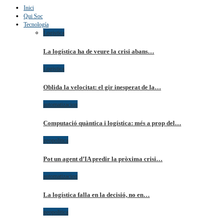
Inici
Qui Soc
Tecnología
Logistica
La logística ha de veure la crisi abans…
Logistica
Oblida la velocitat: el gir inesperat de la…
automatizacion
Computació quàntica i logística: més a prop del…
geopolitica
Pot un agent d’IA predir la pròxima crisi…
automatizacion
La logística falla en la decisió, no en…
geopolitica