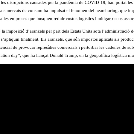
b les disrupcions causades per la pandèmia de COVID-19, han portat les e
s als mercats de consum ha impulsat el fenomen del nearshoring, que im
les empreses que busquen reduir costos logístics i mitigar riscos associa
a imposició d’aranzels per part dels Estats Units sota l’administració d
s’apliquin finalment. Els aranzels, que són impostos aplicats als produc
otencial de provocar represàlies comercials i pertorbar les cadenes de s
ation day”, que ha llançat Donald Trump, en la geopolítica logística mu