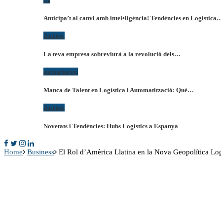
Anticipa’t al canvi amb intel•ligència! Tendències en Logística
Business
La teva empresa sobreviurà a la revolució dels…
automatizacion
Manca de Talent en Logística i Automatització: Què…
Business
Novetats i Tendències: Hubs Logístics a Espanya
Home
Business
El Rol d’Amèrica Llatina en la Nova Geopolítica Log