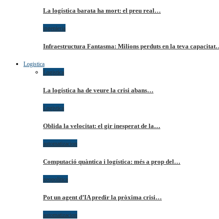
La logística barata ha mort: el preu real…
ingenieria
Infraestructura Fantasma: Milions perduts en la teva capacita
Logistica
Logistica
La logística ha de veure la crisi abans…
Logistica
Oblida la velocitat: el gir inesperat de la…
automatizacion
Computació quàntica i logística: més a prop del…
geopolitica
Pot un agent d’IA predir la pròxima crisi…
automatizacion