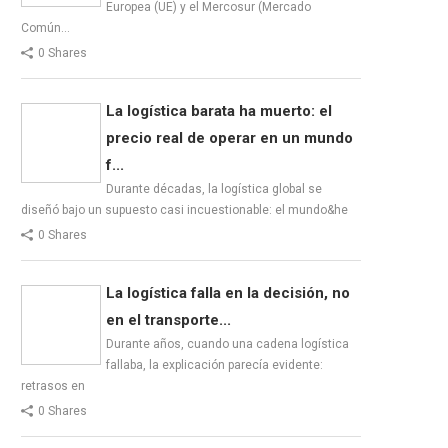
Europea (UE) y el Mercosur (Mercado
Común…
0 Shares
La logística barata ha muerto: el
precio real de operar en un mundo
f...
Durante décadas, la logística global se
diseñó bajo un supuesto casi incuestionable: el mundo&he
0 Shares
La logística falla en la decisión, no
en el transporte...
Durante años, cuando una cadena logística
fallaba, la explicación parecía evidente:
retrasos en
0 Shares