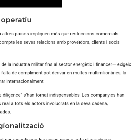
 operatiu
 altres països impliquen més que restriccions comercials.
ompte les seves relacions amb proveïdors, clients i socis
la indústria militar fins al sector energètic i financer— exigeix
falta de compliment pot derivar en multes multimilionàries, la
rar internacionalment.
due diligence” s’han tornat indispensables. Les companyies han
real a tots els actors involucrats en la seva cadena,
nades.
gionalització
t per reconfigurar les seves xarxes sota el paradigma