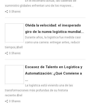
En el escenario actual, las cadenas de
suministro globales enfrentan uno de los mayores…
0 Shares
Olvida la velocidad: el inesperado
giro de la nueva logística mundial...
Durante años, la logística fue medida casi
como una carrera: entregar antes, reducir
tiempos,&hell
0 Shares
Escasez de Talento en Logística y
Automatización: ¿Qué Conviene a
...
La logística está viviendo una de las
transformaciones más profundas de su historia
reciente.&hel
0 Shares