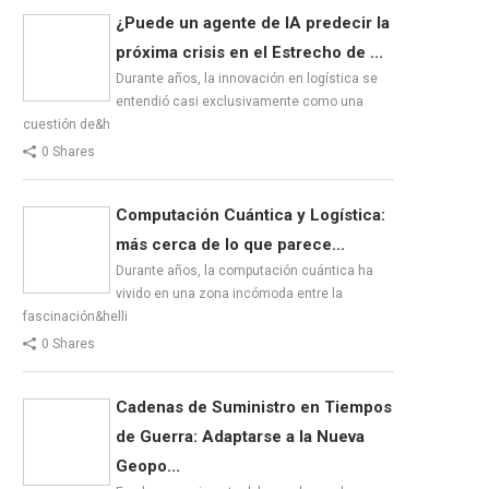
¿Puede un agente de IA predecir la
próxima crisis en el Estrecho de ...
Durante años, la innovación en logística se
entendió casi exclusivamente como una
cuestión de&h
0 Shares
Computación Cuántica y Logística:
más cerca de lo que parece...
Durante años, la computación cuántica ha
vivido en una zona incómoda entre la
fascinación&helli
0 Shares
Cadenas de Suministro en Tiempos
de Guerra: Adaptarse a la Nueva
Geopo...