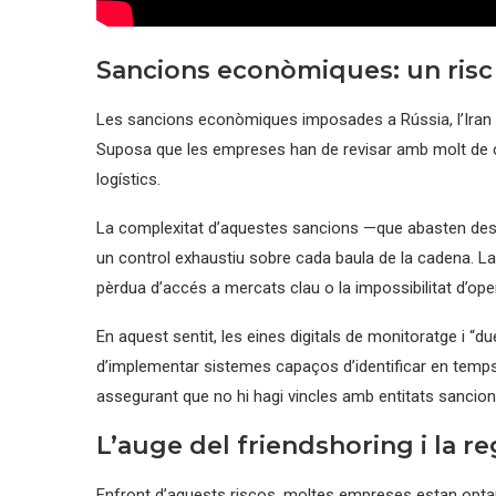
Sancions econòmiques: un risc
Les sancions econòmiques imposades a Rússia, l’Iran i
Suposa que les empreses han de revisar amb molt de c
logístics.
La complexitat d’aquestes sancions —que abasten des de 
un control exhaustiu sobre cada baula de la cadena. La 
pèrdua d’accés a mercats clau o la impossibilitat d’ope
En aquest sentit, les eines digitals de monitoratge i “
d’implementar sistemes capaços d’identificar en temps 
assegurant que no hi hagi vincles amb entitats sancio
L’auge del friendshoring i la re
Enfront d’aquests riscos, moltes empreses estan optan