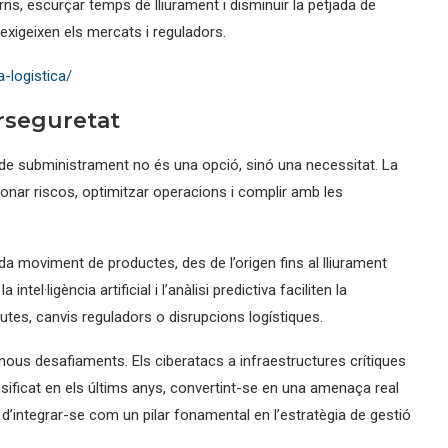
rns, escurçar temps de lliurament i disminuir la petjada de
 exigeixen els mercats i reguladors.
-logistica/
berseguretat
s de subministrament no és una opció, sinó una necessitat. La
stionar riscos, optimitzar operacions i complir amb les
 moviment de productes, des de l’origen fins al lliurament
ntel·ligència artificial i l’anàlisi predictiva faciliten la
rutes, canvis reguladors o disrupcions logístiques.
 nous desafiaments. Els ciberatacs a infraestructures crítiques
ificat en els últims anys, convertint-se en una amenaça real
ha d’integrar-se com un pilar fonamental en l’estratègia de gestió