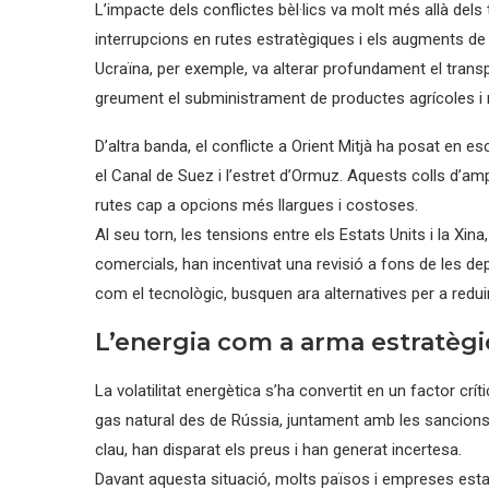
L’impacte dels conflictes bèl·lics va molt més allà dels
interrupcions en rutes estratègiques i els augments de
Ucraïna, per exemple, va alterar profundament el transpo
greument el subministrament de productes agrícoles i 
D’altra banda, el conflicte a Orient Mitjà ha posat en 
el Canal de Suez i l’estret d’Ormuz. Aquests colls d’amp
rutes cap a opcions més llargues i costoses.
Al seu torn, les tensions entre els Estats Units i la Xin
comercials, han incentivat una revisió a fons de les 
com el tecnològic, busquen ara alternatives per a redui
L’energia com a arma estratègi
La volatilitat energètica s’ha convertit en un factor crí
gas natural des de Rússia, juntament amb les sancions a
clau, han disparat els preus i han generat incertesa.
Davant aquesta situació, molts països i empreses estan