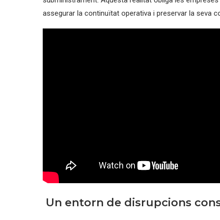
subministrament. Aquesta realitat obliga les empreses a
assegurar la continuïtat operativa i preservar la seva co
Un entorn de disrupcions con