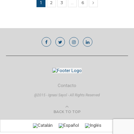
2
3
6
1
…
Contacto
@2015 - Ignasi Sayol - All Rights Reserved
BACK TO TOP