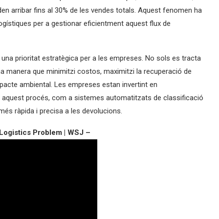
den arribar fins al 30% de les vendes totals. Aquest fenomen ha
ogístiques per a gestionar eficientment aquest flux de
n una prioritat estratègica per a les empreses. No sols es tracta
na manera que minimitzi costos, maximitzi la recuperació de
impacte ambiental. Les empreses estan invertint en
ar aquest procés, com a sistemes automatitzats de classificació
més ràpida i precisa a les devolucions.
 Logistics Problem | WSJ –