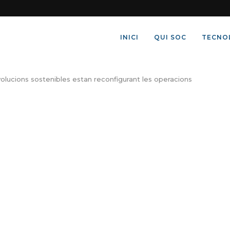
INICI
QUI SOC
TECNO
volucions sostenibles estan reconfigurant les operacions