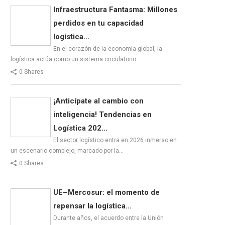
Infraestructura Fantasma: Millones
perdidos en tu capacidad
logística...
En el corazón de la economía global, la
logística actúa como un sistema circulatorio…
0 Shares
¡Anticípate al cambio con
inteligencia! Tendencias en
Logística 202...
El sector logístico entra en 2026 inmerso en
un escenario complejo, marcado por la…
0 Shares
UE–Mercosur: el momento de
repensar la logística...
Durante años, el acuerdo entre la Unión