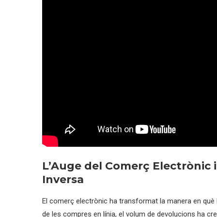
L’Auge del Comerç Electrònic i
Inversa
El comerç electrònic ha transformat la manera en què
de les compres en línia, el volum de devolucions ha cr