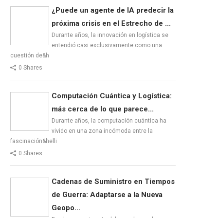
¿Puede un agente de IA predecir la
próxima crisis en el Estrecho de ...
Durante años, la innovación en logística se
entendió casi exclusivamente como una
cuestión de&h
0 Shares
Computación Cuántica y Logística:
más cerca de lo que parece...
Durante años, la computación cuántica ha
vivido en una zona incómoda entre la
fascinación&helli
0 Shares
Cadenas de Suministro en Tiempos
de Guerra: Adaptarse a la Nueva
Geopo...