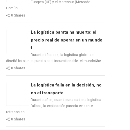
Europea (UE) y el Mercosur (Mercado
Común…
0 Shares
La logística barata ha muerto: el
precio real de operar en un mundo
f...
Durante décadas, la logística global se
diseñó bajo un supuesto casi incuestionable: el mundo&he
0 Shares
La logística falla en la decisión, no
en el transporte...
Durante años, cuando una cadena logística
fallaba, la explicación parecía evidente:
retrasos en
0 Shares