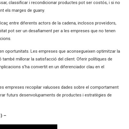
ar, classificar i recondicionar productes pot ser costós, i si no
nt els marges de guany.
ficaç entre diferents actors de la cadena, inclosos proveïdors,
xitat pot ser un desafiament per a les empreses que no tenen
cions.
en oportunitats. Les empreses que aconsegueixen optimitzar la
també millorar la satisfacció del client. Oferir polítiques de
plicacions s’ha convertit en un diferenciador clau en el
 a les empreses recopilar valuoses dades sobre el comportament
llorar futurs desenvolupaments de productes i estratègies de
S) –