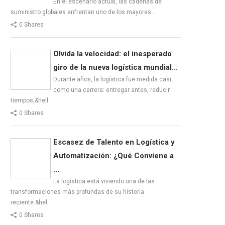
En el escenario actual, las cadenas de
suministro globales enfrentan uno de los mayores…
0 Shares
Olvida la velocidad: el inesperado
giro de la nueva logística mundial...
Durante años, la logística fue medida casi
como una carrera: entregar antes, reducir
tiempos,&hell
0 Shares
Escasez de Talento en Logística y
Automatización: ¿Qué Conviene a
...
La logística está viviendo una de las
transformaciones más profundas de su historia
reciente.&hel
0 Shares