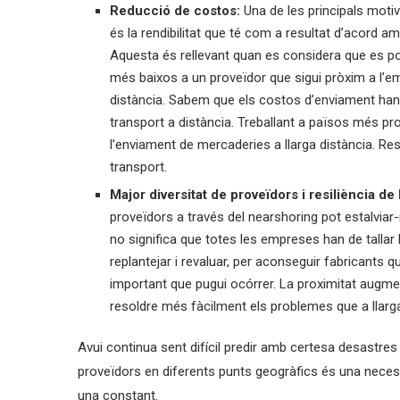
Reducció de costos:
Una de les principals moti
és la rendibilitat que té com a resultat d’acord 
Aquesta és rellevant quan es considera que es pot
més baixos a un proveïdor que sigui pròxim a l’e
distància. Sabem que els costos d’enviament han
transport a distància. Treballant a països més 
l’enviament de mercaderies a llarga distància. Re
transport.
Major diversitat de proveïdors i resiliència d
proveïdors a través del nearshoring pot estalvia
no significa que totes les empreses han de tallar 
replantejar i revaluar, per aconseguir fabricants q
important que pugui ocórrer. La proximitat augmen
resoldre més fàcilment els problemes que a llarga
Avui continua sent difícil predir amb certesa desastres
proveïdors en diferents punts geogràfics és una necessit
una constant.