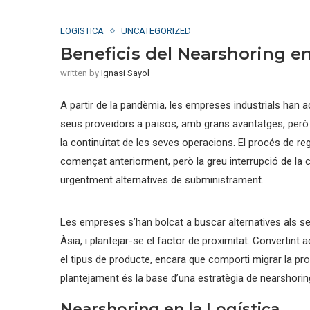
LOGISTICA
UNCATEGORIZED
Beneficis del Nearshoring en 
written by
Ignasi Sayol
A partir de la pandèmia, les empreses industrials han a
seus proveïdors a països, amb grans avantatges, però 
la continuïtat de les seves operacions. El procés de r
començat anteriorment, però la greu interrupció de la
urgentment alternatives de subministrament.
Les empreses s’han bolcat a buscar alternatives als s
Àsia, i plantejar-se el factor de proximitat. Convertint
el tipus de producte, encara que comporti migrar la pro
plantejament és la base d’una estratègia de nearshorin
Nearshoring en la Logística