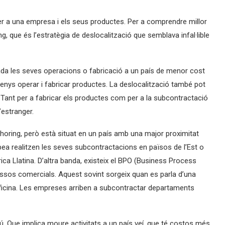
 per a una empresa i els seus productes. Per a comprendre millor
g, que és l’estratègia de deslocalització que semblava infal·lible
da les seves operacions o fabricació a un país de menor cost
enys operar i fabricar productes. La deslocalització també pot
. Tant per a fabricar els productes com per a la subcontractació
’estranger.
horing, però està situat en un país amb una major proximitat
ea realitzen les seves subcontractacions en països de l’Est o
 Llatina. D’altra banda, existeix el BPO (Business Process
essos comercials. Aquest sovint sorgeix quan es parla d’una
oficina. Les empreses arriben a subcontractar departaments
ú. Que implica moure activitats a un país veí, que té costos més