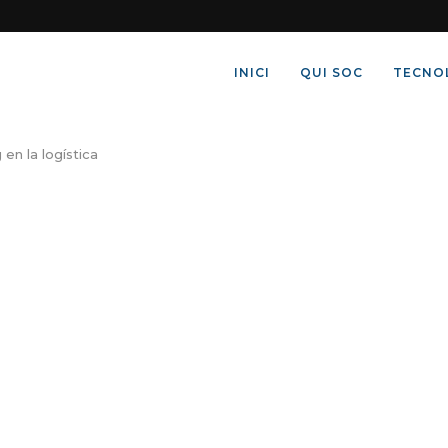
INICI
QUI SOC
TECNO
en la logística