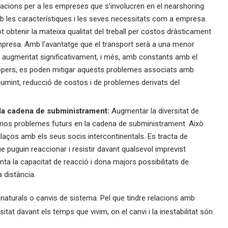
vacions per a les empreses que s’involucren en el nearshoring
amb les característiques i les seves necessitats com a empresa.
 obtenir la mateixa qualitat del treball per costos dràsticament
mpresa. Amb l’avantatge que el transport serà a una menor
 augmentat significativament, i més, amb constants amb el
propers, es poden mitigar aquests problemes associats amb
sumint, reducció de costos i de problemes derivats del
e la cadena de subministrament:
Augmentar la diversitat de
r-nos problemes futurs en la cadena de subministrament. Això
llaços amb els seus socis intercontinentals. Es tracta de
ue puguin reaccionar i resistir davant qualsevol imprevist
ta la capacitat de reacció i dona majors possibilitats de
 distància.
 naturals o canvis de sistema. Pel que tindre relacions amb
at davant els temps que vivim, on el canvi i la inestabilitat són