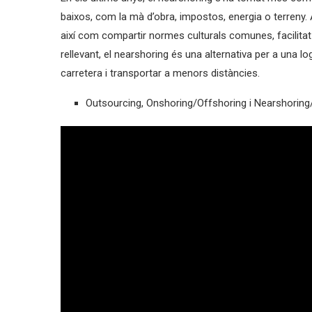
baixos, com la mà d’obra, impostos, energia o terreny. 
així com compartir normes culturals comunes, facilitat 
rellevant, el nearshoring és una alternativa per a una logí
carretera i transportar a menors distàncies.
Outsourcing, Onshoring/Offshoring i Nearshoring/