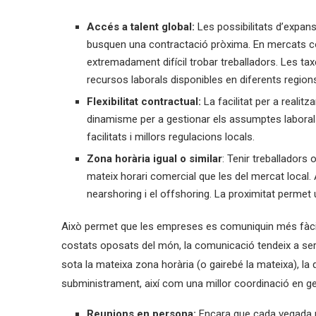
Accés a talent global:
Les possibilitats d’expans
busquen una contractació pròxima. En mercats com
extremadament difícil trobar treballadors. Les tax
recursos laborals disponibles en diferents region
Flexibilitat contractual:
La facilitat per a realitz
dinamisme per a gestionar els assumptes laborals
facilitats i millors regulacions locals.
Zona horària igual o similar
: Tenir treballadors 
mateix horari comercial que les del mercat local. 
nearshoring i el offshoring. La proximitat permet u
Això permet que les empreses es comuniquin més fàci
costats oposats del món, la comunicació tendeix a se
sota la mateixa zona horària (o gairebé la mateixa), la 
subministrament, així com una millor coordinació en ge
Reunions en persona:
Encara que cada vegada 