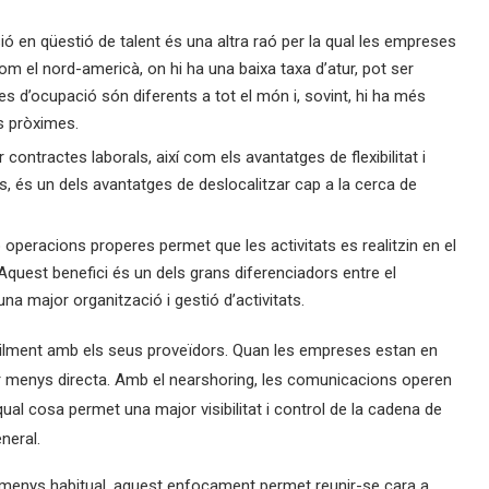
ió en qüestió de talent és una altra raó per la qual les empreses
 el nord-americà, on hi ha una baixa taxa d’atur, pot ser
es d’ocupació són diferents a tot el món i, sovint, hi ha més
s pròximes.
ar contractes laborals, així com els avantatges de flexibilitat i
, és un dels avantatges de deslocalitzar cap a la cerca de
o operacions properes permet que les activitats es realitzin en el
Aquest benefici és un dels grans diferenciadors entre el
na major organització i gestió d’activitats.
lment amb els seus proveïdors. Quan les empreses estan en
r menys directa. Amb el nearshoring, les comunicacions operen
qual cosa permet una major visibilitat i control de la cadena de
neral.
menys habitual, aquest enfocament permet reunir-se cara a