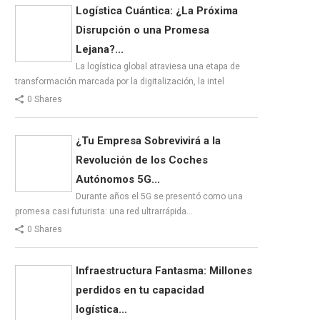
Logística Cuántica: ¿La Próxima
Disrupción o una Promesa
Lejana?...
La logística global atraviesa una etapa de
transformación marcada por la digitalización, la intel
0 Shares
¿Tu Empresa Sobrevivirá a la
Revolución de los Coches
Autónomos 5G...
Durante años el 5G se presentó como una
promesa casi futurista: una red ultrarrápida…
0 Shares
Infraestructura Fantasma: Millones
perdidos en tu capacidad
logística...