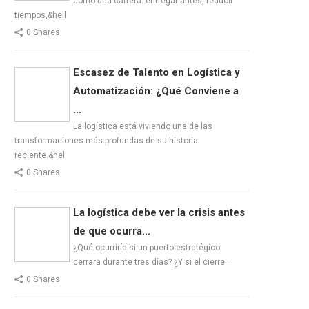
como una carrera: entregar antes, reducir
tiempos,&hell
0 Shares
Escasez de Talento en Logística y
Automatización: ¿Qué Conviene a
...
La logística está viviendo una de las
transformaciones más profundas de su historia
reciente.&hel
0 Shares
La logística debe ver la crisis antes
de que ocurra...
¿Qué ocurriría si un puerto estratégico
cerrara durante tres días? ¿Y si el cierre…
0 Shares