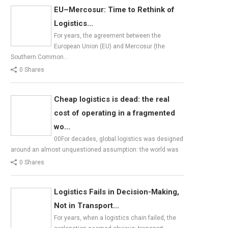
EU–Mercosur: Time to Rethink of
Logistics...
For years, the agreement between the
European Union (EU) and Mercosur (the
Southern Common…
0 Shares
Cheap logistics is dead: the real
cost of operating in a fragmented
wo...
00For decades, global logistics was designed
around an almost unquestioned assumption: the world was
0 Shares
Logistics Fails in Decision-Making,
Not in Transport...
For years, when a logistics chain failed, the