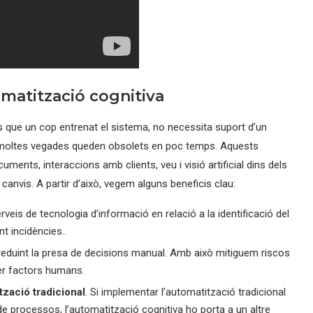
omatització cognitiva
és que un cop entrenat el sistema, no necessita suport d’un
e moltes vegades queden obsolets en poc temps. Aquests
ents, interaccions amb clients, veu i visió artificial dins dels
 canvis. A partir d’això, vegem alguns beneficis clau:
rveis de tecnologia d’informació en relació a la identificació del
t incidències..
 reduint la presa de decisions manual. Amb això mitiguem riscos
er factors humans.
zació tradicional
. Si implementar l’automatització tradicional
 de processos, l’automatització cognitiva ho porta a un altre