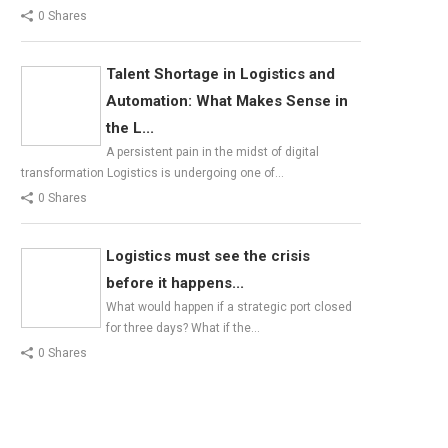
0 Shares
Talent Shortage in Logistics and
Automation: What Makes Sense in
the L...
A persistent pain in the midst of digital
transformation Logistics is undergoing one of…
0 Shares
Logistics must see the crisis
before it happens...
What would happen if a strategic port closed
for three days? What if the…
0 Shares