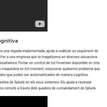
ognitiva
va una vegada implementada, ajuda a realitzar un seguiment de
ari. Per a una empresa que té magatzems en diverses ubicacions
safiadora. Portar un control de tot l’inventari disponible en tots
la maquinària en tot moment, solucionar qualsevol problema que
iades que poden ser automatitzades de manera cognitiva.
nitiva de Splunk en els seus sistemes. Els ajuda a rastrejar
zems remots a través dels quadres de comandament de Splunk.