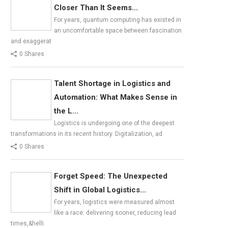
Closer Than It Seems...
For years, quantum computing has existed in
an uncomfortable space between fascination
and exaggerat
0 Shares
Talent Shortage in Logistics and
Automation: What Makes Sense in
the L...
Logistics is undergoing one of the deepest
transformations in its recent history. Digitalization, ad
0 Shares
Forget Speed: The Unexpected
Shift in Global Logistics...
For years, logistics were measured almost
like a race: delivering sooner, reducing lead
times,&helli