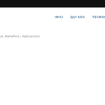
INICI
QUI SOC
TECNO
a: Beneficis i Aplicacions.