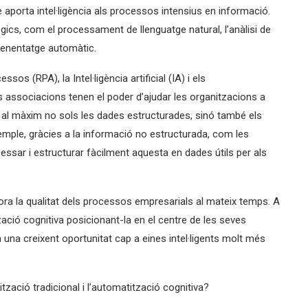
aporta intel·ligència als processos intensius en informació.
gics, com el processament de llenguatge natural, l’anàlisi de
prenentatge automàtic.
s (RPA), la Intel·ligència artificial (IA) i els
ssociacions tenen el poder d’ajudar les organitzacions a
 al màxim no sols les dades estructurades, sinó també els
emple, gràcies a la informació no estructurada, com les
cessar i estructurar fàcilment aquesta en dades útils per als
lora la qualitat dels processos empresarials al mateix temps. A
ació cognitiva posicionant-la en el centre de les seves
n una creixent oportunitat cap a eines intel·ligents molt més
ització tradicional i l’automatització cognitiva?