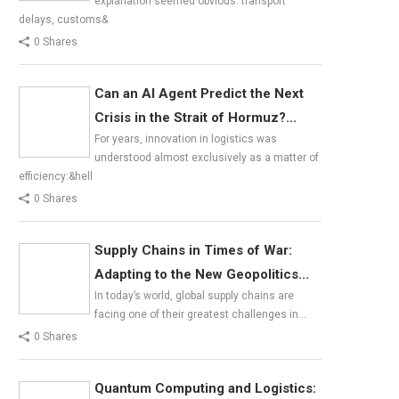
explanation seemed obvious: transport
delays, customs&
0 Shares
Can an AI Agent Predict the Next
Crisis in the Strait of Hormuz?...
For years, innovation in logistics was
understood almost exclusively as a matter of
efficiency:&hell
0 Shares
Supply Chains in Times of War:
Adapting to the New Geopolitics...
In today’s world, global supply chains are
facing one of their greatest challenges in…
0 Shares
Quantum Computing and Logistics: