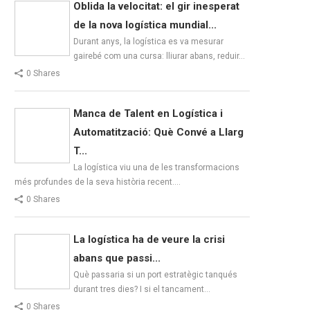
Oblida la velocitat: el gir inesperat
de la nova logística mundial...
Durant anys, la logística es va mesurar
gairebé com una cursa: lliurar abans, reduir…
0 Shares
Manca de Talent en Logística i
Automatització: Què Convé a Llarg
T...
La logística viu una de les transformacions
més profundes de la seva història recent.…
0 Shares
La logística ha de veure la crisi
abans que passi...
Què passaria si un port estratègic tanqués
durant tres dies? I si el tancament…
0 Shares