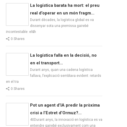
La logística barata ha mort: el preu
real d’operar en un món fragm...
Durant dècades, la logística global es va
dissenyar sota una premissa gairebé
incontestable: el&h
0 Shares
La logística falla en la decisió, no
en el transport...
Durant anys, quan una cadena logística
fallava, l’explicació semblava evident: retards
en el tra
0 Shares
Pot un agent d’IA predir la pròxima
crisi a l’Estret d’Ormuz?...
40Durant anys, la innovació en logística es va
entendre gairebé exclusivament com una