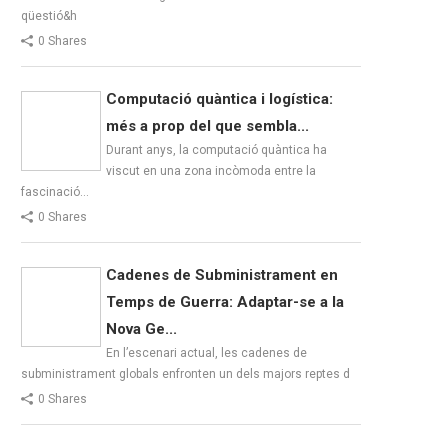
qüestió&h
0 Shares
Computació quàntica i logística:
més a prop del que sembla...
Durant anys, la computació quàntica ha
viscut en una zona incòmoda entre la
fascinació…
0 Shares
Cadenes de Subministrament en
Temps de Guerra: Adaptar-se a la
Nova Ge...
En l’escenari actual, les cadenes de
subministrament globals enfronten un dels majors reptes d
0 Shares