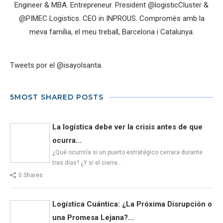
Engineer & MBA. Entrepreneur. President @logisticCluster &
@PIMEC Logistics. CEO in INPROUS. Compromès amb la
meva família, el meu treball, Barcelona i Catalunya.
Tweets por el @isayolsanta.
5MOST SHARED POSTS
La logística debe ver la crisis antes de que
ocurra...
¿Qué ocurriría si un puerto estratégico cerrara durante
tres días? ¿Y si el cierre…
0 Shares
Logística Cuántica: ¿La Próxima Disrupción o
una Promesa Lejana?...