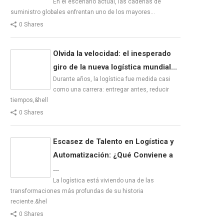
En el escenario actual, las cadenas de
suministro globales enfrentan uno de los mayores…
0 Shares
Olvida la velocidad: el inesperado
giro de la nueva logística mundial...
Durante años, la logística fue medida casi
como una carrera: entregar antes, reducir
tiempos,&hell
0 Shares
Escasez de Talento en Logística y
Automatización: ¿Qué Conviene a
...
La logística está viviendo una de las
transformaciones más profundas de su historia
reciente.&hel
0 Shares