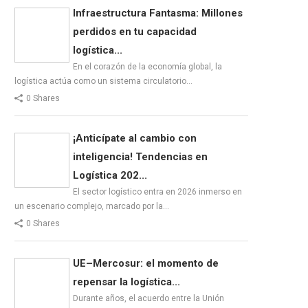
Infraestructura Fantasma: Millones
perdidos en tu capacidad
logística...
En el corazón de la economía global, la
logística actúa como un sistema circulatorio…
0 Shares
¡Anticípate al cambio con
inteligencia! Tendencias en
Logística 202...
El sector logístico entra en 2026 inmerso en
un escenario complejo, marcado por la…
0 Shares
UE–Mercosur: el momento de
repensar la logística...
Durante años, el acuerdo entre la Unión