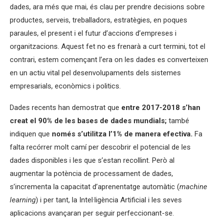
dades, ara més que mai, és clau per prendre decisions sobre
productes, serveis, treballadors, estratègies, en poques
paraules, el present i el futur d’accions d’empreses i
organitzacions. Aquest fet no es frenarà a curt termini, tot el
contrari, estem començant l’era on les dades es converteixen
en un actiu vital pel desenvolupaments dels sistemes
empresarials, econòmics i politics.
Dades recents han demostrat que
entre 2017-2018 s’han
creat el 90% de les bases de dades mundials;
també
indiquen que
només s’utilitza l’1% de manera efectiva.
Fa
falta recórrer molt camí per descobrir el potencial de les
dades disponibles i les que s’estan recollint. Però al
augmentar la potència de processament de dades,
s’incrementa la capacitat d’aprenentatge automàtic (
machine
learning
) i per tant, la Intel·ligència Artificial i les seves
aplicacions avançaran per seguir perfeccionant-se.