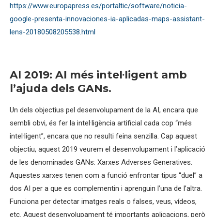
https://www.europapress.es/portaltic/software/noticia-
google-presenta-innovaciones-ia-aplicadas-maps-assistant-
lens-20180508205538.html
Al 2019: AI més intel·ligent amb
l’ajuda dels GANs.
Un dels objectius pel desenvolupament de la AI, encara que
sembli obvi, és fer la intel·ligència artificial cada cop “més
intel·ligent”, encara que no resulti feina senzilla. Cap aquest
objectiu, aquest 2019 veurem el desenvolupament i l’aplicació
de les denominades GANs: Xarxes Adverses Generatives.
Aquestes xarxes tenen com a funció enfrontar tipus “duel” a
dos AI per a que es complementin i aprenguin l’una de l’altra.
Funciona per detectar imatges reals o falses, veus, vídeos,
etc. Aquest desenvolupament té importants aplicacions, però