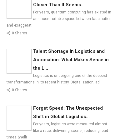
Closer Than It Seems...
For years, quantum computing has existed in
an uncomfortable space between fascination
and exaggerat
0 Shares
Talent Shortage in Logistics and
Automation: What Makes Sense in
the L...
Logistics is undergoing one of the deepest
transformations in its recent history. Digitalization, ad
0 Shares
Forget Speed: The Unexpected
Shift in Global Logistics...
For years, logistics were measured almost
like a race: delivering sooner, reducing lead
times,&helli