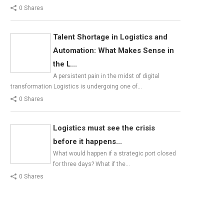
0 Shares
Talent Shortage in Logistics and
Automation: What Makes Sense in
the L...
A persistent pain in the midst of digital
transformation Logistics is undergoing one of…
0 Shares
Logistics must see the crisis
before it happens...
What would happen if a strategic port closed
for three days? What if the…
0 Shares