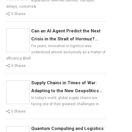
explanation seemed obvious: transport
delays, customs&
0 Shares
Can an AI Agent Predict the Next
Crisis in the Strait of Hormuz?...
For years, innovation in logistics was
understood almost exclusively as a matter of
efficiency:&hell
0 Shares
Supply Chains in Times of War:
Adapting to the New Geopolitics...
In today’s world, global supply chains are
facing one of their greatest challenges in…
0 Shares
Quantum Computing and Logistics: