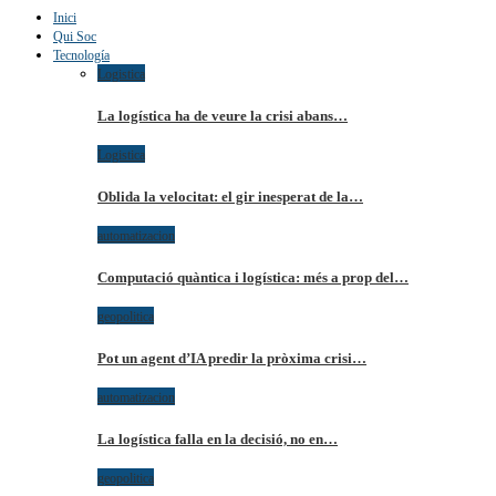
Inici
Qui Soc
Tecnología
Logistica
La logística ha de veure la crisi abans…
Logistica
Oblida la velocitat: el gir inesperat de la…
automatizacion
Computació quàntica i logística: més a prop del…
geopolitica
Pot un agent d’IA predir la pròxima crisi…
automatizacion
La logística falla en la decisió, no en…
geopolitica