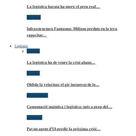
La logística barata ha mort: el preu real…
ingenieria
Infraestructura Fantasma: Milions perduts en la teva
capacitat…
Logistica
Logistica
La logística ha de veure la crisi abans…
Logistica
Oblida la velocitat: el gir inesperat de la…
automatizacion
Computació quàntica i logística: més a prop del…
geopolitica
Pot un agent d’IA predir la pròxima crisi…