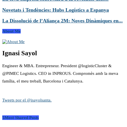
Novetats i Tendències: Hubs Logístics a Espanya
La Dissolució de l’Aliança 2M: Noves Dinàmiques en...
About Me
Ignasi Sayol
Engineer & MBA. Entrepreneur. President @logisticCluster &
@PIMEC Logistics. CEO in INPROUS. Compromès amb la meva
família, el meu treball, Barcelona i Catalunya.
Tweets por el @isayolsanta.
5Most Shared Posts