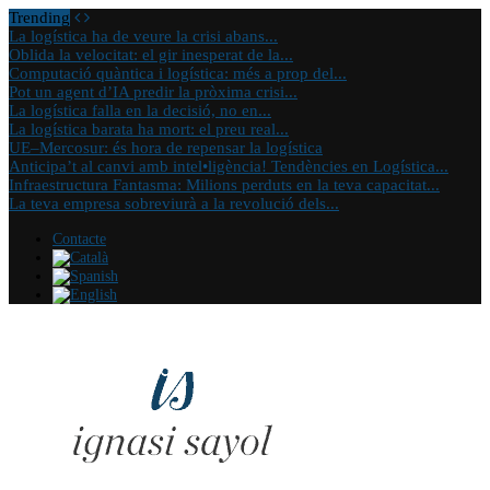
Trending
La logística ha de veure la crisi abans...
Oblida la velocitat: el gir inesperat de la...
Computació quàntica i logística: més a prop del...
Pot un agent d’IA predir la pròxima crisi...
La logística falla en la decisió, no en...
La logística barata ha mort: el preu real...
UE–Mercosur: és hora de repensar la logística
Anticipa’t al canvi amb intel•ligència! Tendències en Logística...
Infraestructura Fantasma: Milions perduts en la teva capacitat...
La teva empresa sobreviurà a la revolució dels...
Contacte