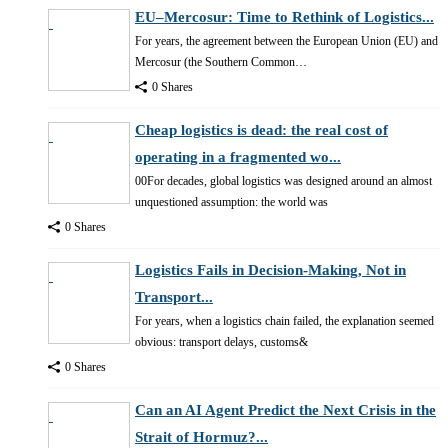
EU–Mercosur: Time to Rethink of Logistics...
For years, the agreement between the European Union (EU) and
Mercosur (the Southern Common…
0 Shares
Cheap logistics is dead: the real cost of
operating in a fragmented wo...
00For decades, global logistics was designed around an almost
unquestioned assumption: the world was
0 Shares
Logistics Fails in Decision-Making, Not in
Transport...
For years, when a logistics chain failed, the explanation seemed
obvious: transport delays, customs&
0 Shares
Can an AI Agent Predict the Next Crisis in the
Strait of Hormuz?...