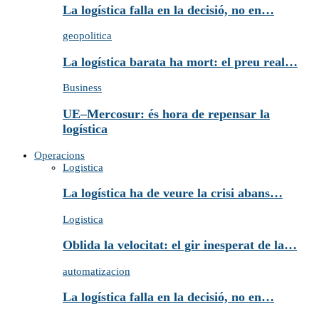
La logística falla en la decisió, no en…
geopolitica
La logística barata ha mort: el preu real…
Business
UE–Mercosur: és hora de repensar la
logística
Operacions
Logistica
La logística ha de veure la crisi abans…
Logistica
Oblida la velocitat: el gir inesperat de la…
automatizacion
La logística falla en la decisió, no en…