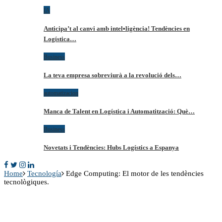
IA
Anticipa’t al canvi amb intel•ligència! Tendències en
Logística…
Business
La teva empresa sobreviurà a la revolució dels…
automatizacion
Manca de Talent en Logística i Automatització: Què…
Business
Novetats i Tendències: Hubs Logístics a Espanya
Home
Tecnología
Edge Computing: El motor de les tendències
tecnològiques.