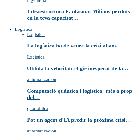
ingenieria
Infraestructura Fantasma: Milions perduts
en la teva capacitat…
Logistica
Logistica
La logística ha de veure la crisi abans…
Logistica
Oblida la velocitat: el gir inesperat de la…
automatizacion
Computació quàntica i logística: més a prop
del…
geopolitica
Pot un agent d’IA predir la pròxima crisi…
automatizacion