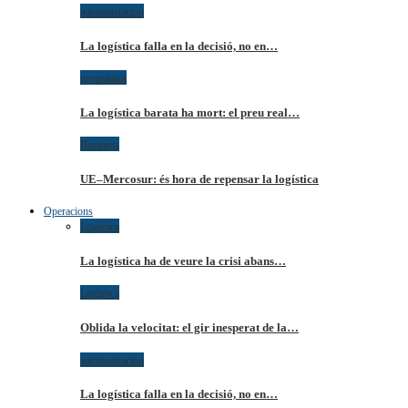
automatizacion
La logística falla en la decisió, no en…
geopolitica
La logística barata ha mort: el preu real…
Business
UE–Mercosur: és hora de repensar la logística
Operacions
Logistica
La logística ha de veure la crisi abans…
Logistica
Oblida la velocitat: el gir inesperat de la…
automatizacion
La logística falla en la decisió, no en…