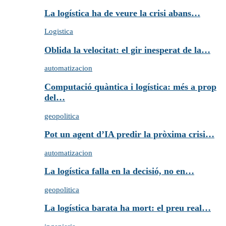
La logística ha de veure la crisi abans…
Logistica
Oblida la velocitat: el gir inesperat de la…
automatizacion
Computació quàntica i logística: més a prop
del…
geopolitica
Pot un agent d’IA predir la pròxima crisi…
automatizacion
La logística falla en la decisió, no en…
geopolitica
La logística barata ha mort: el preu real…