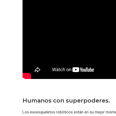
Humanos con superpoderes.
Los exoesqueletos robóticos están en su mejor moment