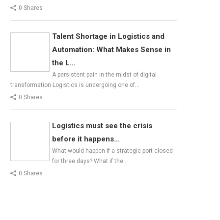
0 Shares
Talent Shortage in Logistics and
Automation: What Makes Sense in
the L...
A persistent pain in the midst of digital
transformation Logistics is undergoing one of…
0 Shares
Logistics must see the crisis
before it happens...
What would happen if a strategic port closed
for three days? What if the…
0 Shares