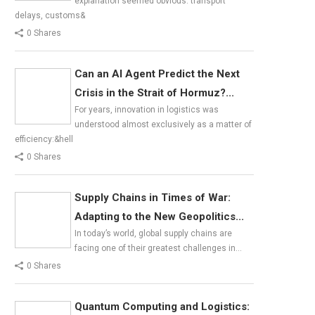
explanation seemed obvious: transport
delays, customs&
0 Shares
Can an AI Agent Predict the Next
Crisis in the Strait of Hormuz?...
For years, innovation in logistics was
understood almost exclusively as a matter of
efficiency:&hell
0 Shares
Supply Chains in Times of War:
Adapting to the New Geopolitics...
In today’s world, global supply chains are
facing one of their greatest challenges in…
0 Shares
Quantum Computing and Logistics: