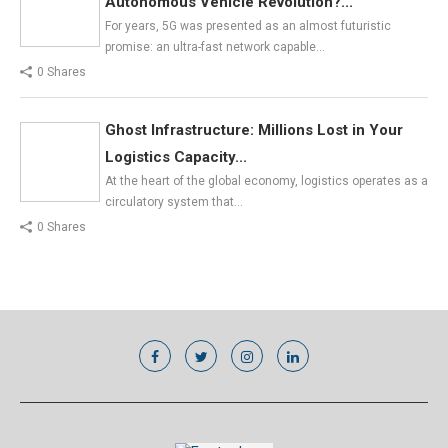
Autonomous Vehicle Revolution?...
For years, 5G was presented as an almost futuristic
promise: an ultra-fast network capable…
0 Shares
Ghost Infrastructure: Millions Lost in Your
Logistics Capacity...
At the heart of the global economy, logistics operates as a
circulatory system that…
0 Shares