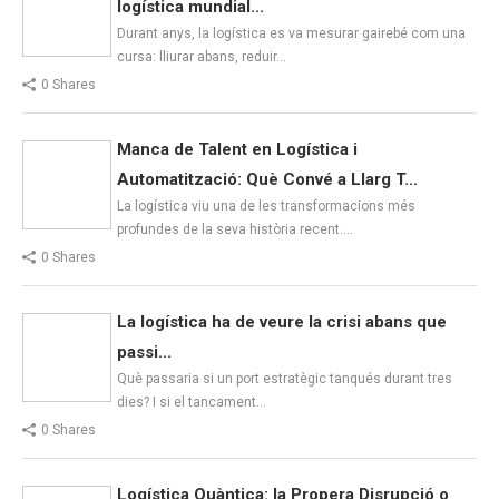
logística mundial...
Durant anys, la logística es va mesurar gairebé com una
cursa: lliurar abans, reduir…
0 Shares
Manca de Talent en Logística i
Automatització: Què Convé a Llarg T...
La logística viu una de les transformacions més
profundes de la seva història recent.…
0 Shares
La logística ha de veure la crisi abans que
passi...
Què passaria si un port estratègic tanqués durant tres
dies? I si el tancament…
0 Shares
Logística Quàntica: la Propera Disrupció o