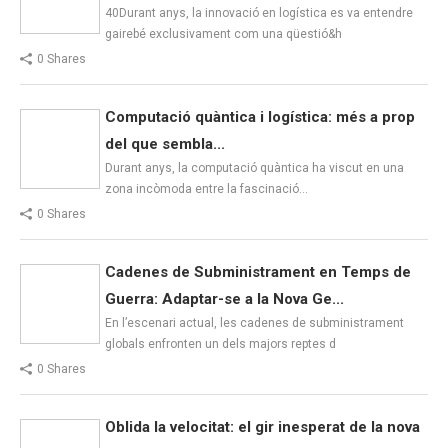
40Durant anys, la innovació en logística es va entendre
gairebé exclusivament com una qüestió&h
0 Shares
Computació quàntica i logística: més a prop
del que sembla...
Durant anys, la computació quàntica ha viscut en una
zona incòmoda entre la fascinació…
0 Shares
Cadenes de Subministrament en Temps de
Guerra: Adaptar-se a la Nova Ge...
En l’escenari actual, les cadenes de subministrament
globals enfronten un dels majors reptes d
0 Shares
Oblida la velocitat: el gir inesperat de la nova