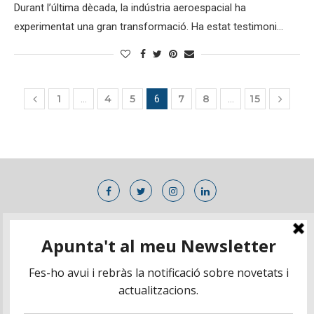
Durant l’última dècada, la indústria aeroespacial ha
experimentat una gran transformació. Ha estat testimoni…
1
4
5
7
8
15
…
6
…
Contacte