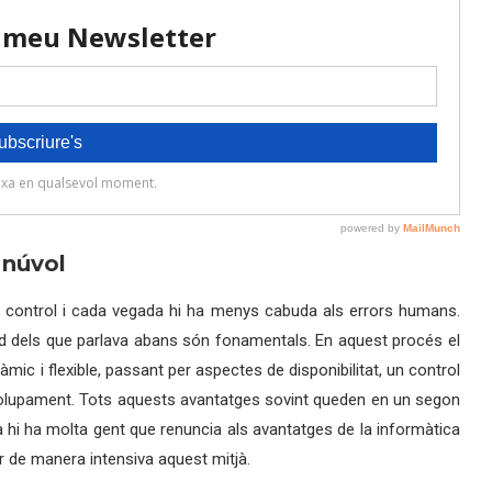
 n
ú
vol
 de control i cada vegada hi ha menys cabuda als errors humans.
d dels que parlava abans són fonamentals. En aquest procés el
mic i flexible, passant per aspectes de disponibilitat, un control
nvolupament. Tots aquests avantatges sovint queden en un segon
 hi ha molta gent que renuncia als avantatges de la informàtica
vir de manera intensiva aquest mitjà.