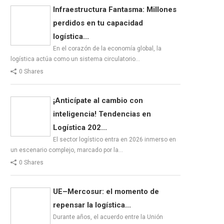
Infraestructura Fantasma: Millones
perdidos en tu capacidad
logística...
En el corazón de la economía global, la
logística actúa como un sistema circulatorio…
0 Shares
¡Anticípate al cambio con
inteligencia! Tendencias en
Logística 202...
El sector logístico entra en 2026 inmerso en
un escenario complejo, marcado por la…
0 Shares
UE–Mercosur: el momento de
repensar la logística...
Durante años, el acuerdo entre la Unión