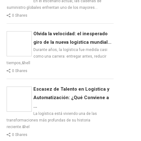
En el escenario actual, las cadenas de
suministro globales enfrentan uno de los mayores…
0 Shares
Olvida la velocidad: el inesperado
giro de la nueva logística mundial...
Durante años, la logística fue medida casi
como una carrera: entregar antes, reducir
tiempos,&hell
0 Shares
Escasez de Talento en Logística y
Automatización: ¿Qué Conviene a
...
La logística está viviendo una de las
transformaciones más profundas de su historia
reciente.&hel
0 Shares