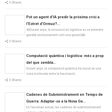
0 Shares
Pot un agent d’IA predir la pròxima crisi a
l’Estret d’Ormuz?...
40Durant anys, la innovació en logística es va entendre
gairebé exclusivament com una qüestió&h
0 Shares
Computació quàntica i logística: més a prop
del que sembla...
Durant anys, la computació quàntica ha viscut en una
zona incòmoda entre la fascinació…
0 Shares
Cadenes de Subministrament en Temps de
Guerra: Adaptar-se a la Nova Ge...
En l’escenari actual, les cadenes de subministrament