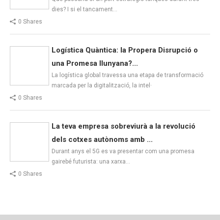
dies? I si el tancament…
0 Shares
Logística Quàntica: la Propera Disrupció o
una Promesa llunyana?...
La logística global travessa una etapa de transformació
marcada per la digitalització, la intel·
0 Shares
La teva empresa sobreviurà a la revolució
dels cotxes autònoms amb ...
Durant anys el 5G es va presentar com una promesa
gairebé futurista: una xarxa…
0 Shares