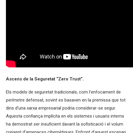
Ascens de la Seguretat “Zero Trust”.
Els models de seguretat tradicionals, com l’enfocament de
perímetre defensat, sovint es basaven en la premissa que tot
dins d’una xarxa empresarial podria considerar-se segur.
Aquesta confiança implícita en els sistemes i usuaris interns
ha demostrat ser insuficient davant la sofisticació i el volum
creixent d’amenaces cibernètiques. Enfront d’aquest escenari,