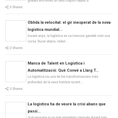
globals enfronten un dels majors reptes d
0 Shares
Oblida la velocitat: el gir inesperat de la nova
logística mundial...
Durant anys, la logística es va mesurar gairebé com una
cursa: lliurar abans, reduir…
0 Shares
Manca de Talent en Logística i
Automatització: Què Convé a Llarg T...
La logística viu una de les transformacions més
profundes de la seva història recent.…
0 Shares
La logística ha de veure la crisi abans que
passi...
Què passaria si un port estratègic tanqués durant tres