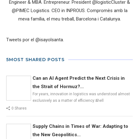
Engineer & MBA. Entrepreneur. President @logisticCluster &
@PIMEC Logistics. CEO in INPROUS. Compromès amb la
meva família, el meu treball, Barcelona i Catalunya.
Tweets por el @isayolsanta.
5MOST SHARED POSTS
Can an AI Agent Predict the Next Crisis in
the Strait of Hormuz?...
For years, innovation in logistics was understood almost
exclusively as a matter of efficiency:&hell
0 Shares
Supply Chains in Times of War: Adapting to
the New Geopolitics...