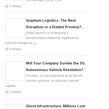
for three days? What if the…
0 Shares
Quantum Logistics: The Next
Disruption or a Distant Promise?...
Global logistics is undergoing a
transformation marked by digitalization,
artificial intelligence, a
0 Shares
Will Your Company Survive the 5G
Autonomous Vehicle Revolution?...
For years, 5G was presented as an almost
futuristic promise: an ultra-fast network
capable…
0 Shares
Ghost Infrastructure: Millions Lost