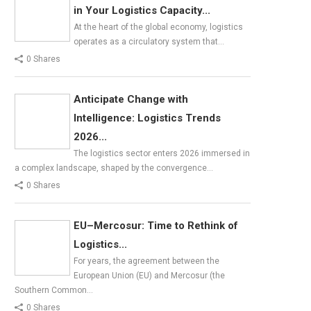
in Your Logistics Capacity...
At the heart of the global economy, logistics
operates as a circulatory system that…
0 Shares
Anticipate Change with
Intelligence: Logistics Trends
2026...
The logistics sector enters 2026 immersed in
a complex landscape, shaped by the convergence…
0 Shares
EU–Mercosur: Time to Rethink of
Logistics...
For years, the agreement between the
European Union (EU) and Mercosur (the
Southern Common…
0 Shares