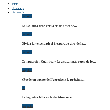
Inicio
Quien soy
Tecnología
Logistica
La logística debe ver la crisis antes de…
Logistica
Olvida la velocidad: el inesperado giro de la…
Logistica
Computación Cuántica y Logística: más cerca de lo…
Logistica
¿Puede un agente de IA predecir la próxima…
IA
La logística falla en la decisión, no en…
geopolitia