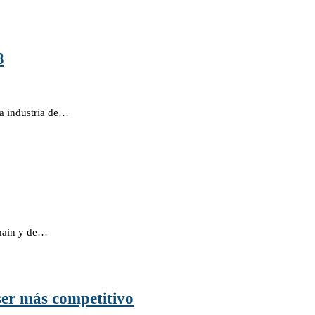
8
la industria de…
chain y de…
er más competitivo