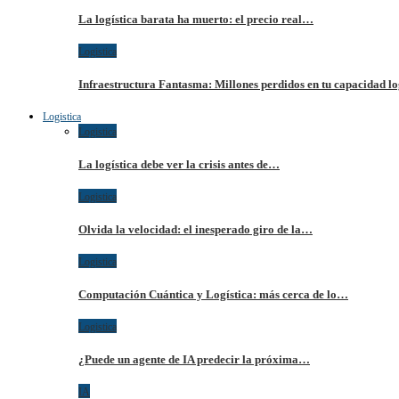
La logística barata ha muerto: el precio real…
Logistica
Infraestructura Fantasma: Millones perdidos en tu capacidad lo
Logistica
Logistica
La logística debe ver la crisis antes de…
Logistica
Olvida la velocidad: el inesperado giro de la…
Logistica
Computación Cuántica y Logística: más cerca de lo…
Logistica
¿Puede un agente de IA predecir la próxima…
IA