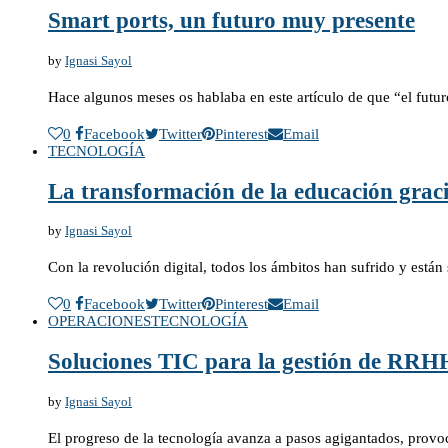
Smart ports, un futuro muy presente
by
Ignasi Sayol
Hace algunos meses os hablaba en este artículo de que “el fut
0
Facebook
Twitter
Pinterest
Email
TECNOLOGÍA
La transformación de la educación graci
by
Ignasi Sayol
Con la revolución digital, todos los ámbitos han sufrido y est
0
Facebook
Twitter
Pinterest
Email
OPERACIONES
TECNOLOGÍA
Soluciones TIC para la gestión de RRH
by
Ignasi Sayol
El progreso de la tecnología avanza a pasos agigantados, pro