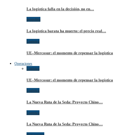
La logística falla en la decisión, no en…
geopolitia
La logística barata ha muerto: el precio real…
Logistica
UE–Mercosur: el momento de repensar la logística
Operaciones
Logistica
UE–Mercosur: el momento de repensar la logística
Logistica
La Nueva Ruta de la Seda: Proyecto Chino…
Logistica
La Nueva Ruta de la Seda: Proyecto Chino…
Outsourcing