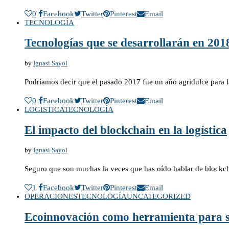
0
Facebook
Twitter
Pinterest
Email
TECNOLOGÍA
Tecnologías que se desarrollarán en 201
by
Ignasi Sayol
Podríamos decir que el pasado 2017 fue un año agridulce para 
0
Facebook
Twitter
Pinterest
Email
LOGISTICA
TECNOLOGÍA
El impacto del blockchain en la logística
by
Ignasi Sayol
Seguro que son muchas la veces que has oído hablar de block
1
Facebook
Twitter
Pinterest
Email
OPERACIONES
TECNOLOGÍA
UNCATEGORIZED
Ecoinnovación como herramienta para s