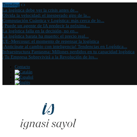
Trending
La logística debe ver la crisis antes de...
Olvida la velocidad: el inesperado giro de la...
Computación Cuántica y Logística: más cerca de lo...
¿Puede un agente de IA predecir la próxima...
La logística falla en la decisión, no en...
La logística barata ha muerto: el precio real...
UE–Mercosur: el momento de repensar la logística
¡Anticípate al cambio con inteligencia! Tendencias en Logística...
Infraestructura Fantasma: Millones perdidos en tu capacidad logística
¿Tu Empresa Sobrevivirá a la Revolución de los...
Contacto