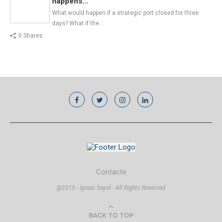
happens...
What would happen if a strategic port closed for three
days? What if the…
0 Shares
Contacte
@2015 - Ignasi Sayol - All Rights Reserved
BACK TO TOP