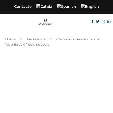
Contacte
Home
Tecnología
Claus de la tendència a la
“uberització” dels negocis