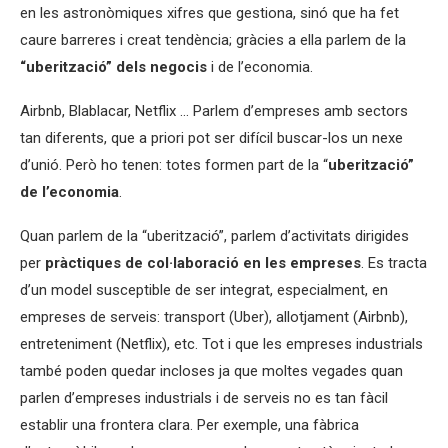
en les astronòmiques xifres que gestiona, sinó que ha fet
caure barreres i creat tendència; gràcies a ella parlem de la
“uberització” dels negocis
i de l’economia.
Airbnb, Blablacar, Netflix … Parlem d’empreses amb sectors
tan diferents, que a priori pot ser difícil buscar-los un nexe
d’unió. Però ho tenen: totes formen part de la “
uberització”
de l’economia
.
Quan parlem de la “uberització”, parlem d’activitats dirigides
per
pràctiques de col·laboració en les empreses
. Es tracta
d’un model susceptible de ser integrat, especialment, en
empreses de serveis: transport (Uber), allotjament (Airbnb),
entreteniment (Netflix), etc. Tot i que les empreses industrials
també poden quedar incloses ja que moltes vegades quan
parlen d’empreses industrials i de serveis no es tan fàcil
establir una frontera clara. Per exemple, una fàbrica