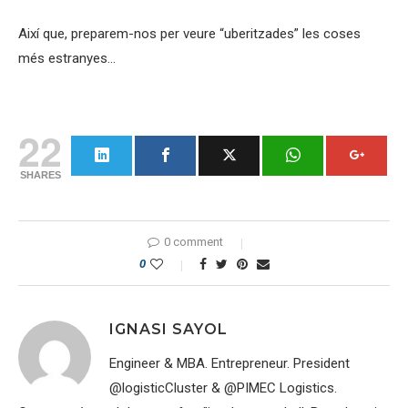
Així que, preparem-nos per veure “uberitzades” les coses
més estranyes…
22
SHARES
0 comment
0
IGNASI SAYOL
Engineer & MBA. Entrepreneur. President
@logisticCluster & @PIMEC Logistics.