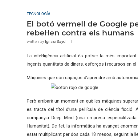
TECNOLOGÍA
El botó vermell de Google p
rebel·len contra els humans
written by
Ignasi Sayol
La intel·ligència artificial és potser la més importa
ingents quantitats de diners, esforços i recursos en e
Màquines que són capaços d’aprendre amb autonomia per
Però arribarà un moment en què les màquines superaran 
es tracta del títol d’una pel·lícula de ciència ficció
companyia Deep Mind (una empresa especialitzada en in
Humanitat). De fet, la informàtica ha avançat enormem
estat multiplicant per dos cada 18 mesos, seguint la lle