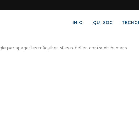
INICI
QUI SOC
TECNO
le per apagar les màquines si es rebel·len contra els humans