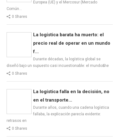
Europea (UE) y el Mercosur (Mercado
Común…
0 Shares
La logística barata ha muerto: el
precio real de operar en un mundo
f...
Durante décadas, la logística global se
diseñó bajo un supuesto casi incuestionable: el mundo&he
0 Shares
La logística falla en la decisión, no
en el transporte...
Durante años, cuando una cadena logística
fallaba, la explicación parecía evidente:
retrasos en
0 Shares