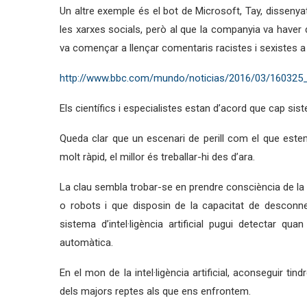
Un altre exemple és el bot de Microsoft, Tay, disseny
les xarxes socials, però al que la companyia va haver
va començar a llençar comentaris racistes i sexistes a
http://www.bbc.com/mundo/noticias/2016/03/160325_t
Els científics i especialistes estan d’acord que cap sist
Queda clar que un escenari de perill com el que estem
molt ràpid, el millor és treballar-hi des d’ara.
La clau sembla trobar-se en prendre consciència de la
o robots i que disposin de la capacitat de desconne
sistema d’intel·ligència artificial pugui detectar 
automàtica.
En el mon de la intel·ligència artificial, aconseguir t
dels majors reptes als que ens enfrontem.