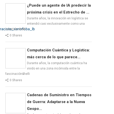
¿Puede un agente de IA predecir la
próxima crisis en el Estrecho de ...
Durante años, la innovación en logística se
entendió casi exclusivamente como una
_racista_xenofoba_lb
cuestión de&h
0 Shares
Computación Cuántica y Logística:
más cerca de lo que parece...
Durante años, la computación cuántica ha
vivido en una zona incómoda entre la
fascinación&helli
0 Shares
Cadenas de Suministro en Tiempos
de Guerra: Adaptarse a la Nueva
Geopo...