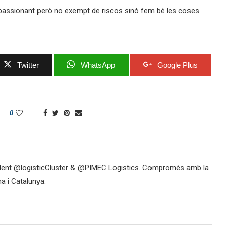
passionant però no exempt de riscos sinó fem bé les coses.
Twitter
WhatsApp
Google Plus
0
ident @logisticCluster & @PIMEC Logistics. Compromès amb la
na i Catalunya.