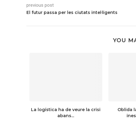
previous post
El futur passa per les ciutats intel·ligents
YOU MA
La logística ha de veure la crisi
Oblida la
abans...
ines