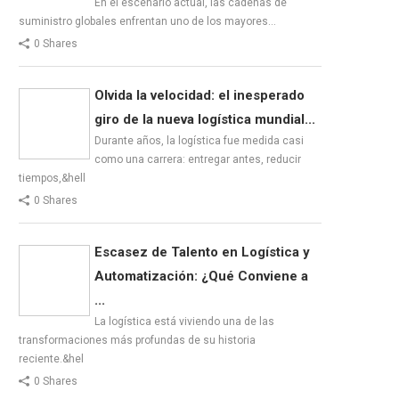
En el escenario actual, las cadenas de
suministro globales enfrentan uno de los mayores…
0 Shares
Olvida la velocidad: el inesperado
giro de la nueva logística mundial...
Durante años, la logística fue medida casi
como una carrera: entregar antes, reducir
tiempos,&hell
0 Shares
Escasez de Talento en Logística y
Automatización: ¿Qué Conviene a
...
La logística está viviendo una de las
transformaciones más profundas de su historia
reciente.&hel
0 Shares