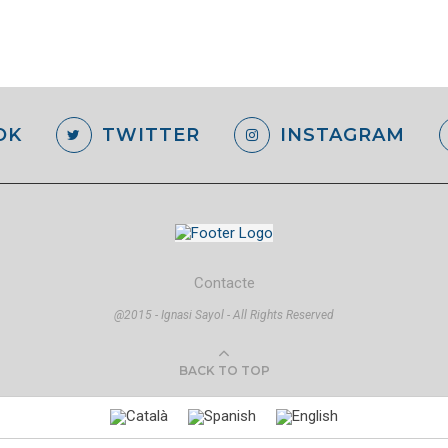
OK
TWITTER
INSTAGRAM
Contacte
@2015 - Ignasi Sayol - All Rights Reserved
BACK TO TOP