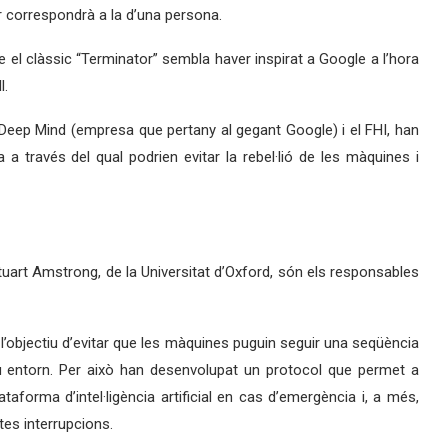
r correspondrà a la d’una persona.
e el clàssic “Terminator” sembla haver inspirat a Google a l’hora
l.
ial, Deep Mind (empresa que pertany al gegant Google) i el FHI, han
a través del qual podrien evitar la rebel·lió de les màquines i
Stuart Amstrong, de la Universitat d’Oxford, són els responsables
’objectiu d’evitar que les màquines puguin seguir una seqüència
u entorn. Per això han desenvolupat un protocol que permet a
aforma d’intel·ligència artificial en cas d’emergència i, a més,
tes interrupcions.