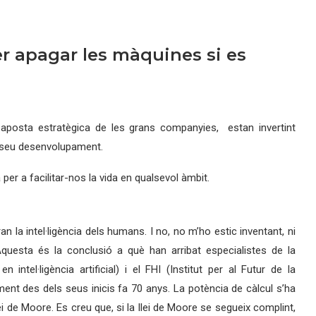
er apagar les màquines si es
nt aposta estratègica de les grans companyies, estan invertint
l seu desenvolupament.
 a facilitar-nos la vida en qualsevol àmbit.
la intel·ligència dels humans. I no, no m’ho estic inventant, ni
. Aquesta és la conclusió a què han arribat especialistes de la
tel·ligència artificial) i el FHI (Institut per al Futur de la
ent des dels seus inicis fa 70 anys. La potència de càlcul s’ha
i de Moore. Es creu que, si la llei de Moore se segueix complint,