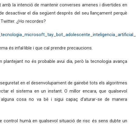
at amb la intenció de mantenir converses amenes i divertides en
 de desactivar el dia següent després del seu llançament perquè
 Twitter. ¿Ho recordes?
ecnologia_microsoft_tay_bot_adolescente_inteligencia_artificial
ema és infal·lible i que cal prendre precaucions.
 plantejant no és probable avui dia, però la tecnologia avança
 seguretat en el desenvolupament de gairebé tots els algoritmes
ctar el sistema en un instant. O millor encara, que qualsevol
quan alguna cosa no va bé i sigui capaç d’aturar-se de manera
indre control humà en qualsevol situació de risc és sens dubte un