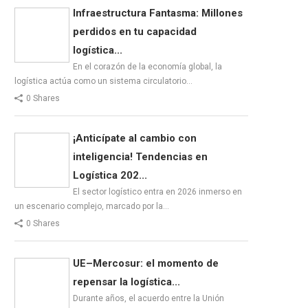
Infraestructura Fantasma: Millones
perdidos en tu capacidad
logística...
En el corazón de la economía global, la
logística actúa como un sistema circulatorio…
0 Shares
¡Anticípate al cambio con
inteligencia! Tendencias en
Logística 202...
El sector logístico entra en 2026 inmerso en
un escenario complejo, marcado por la…
0 Shares
UE–Mercosur: el momento de
repensar la logística...
Durante años, el acuerdo entre la Unión