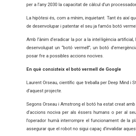
per a l’any 2030 la capacitat de càlcul d’un processado
La hipòtesi és, com a mínim, inquietant. Tant és així qu
de desenvolupar i patentar el seu ja famós botó vermel
Amb l’ànim d’eradicar la por a la intel·ligència artific
desenvolupat un “botó vermell”; un botó d’emergència 
posar fre a possibles accions nocives.
En què consisteix el botó vermell de Google
Laurent Orseau, científic que treballa per Deep Mind i 
d’aquest projecte.
Segons Orseau i Amstrong el botó ha estat creat amb l
d’accions nociva per als éssers humans o per al se
l’operador humà interrompre el funcionament de la plat
assegurar que el robot no sigui capaç d’invalidar aques