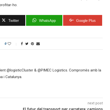
rofitar-ho.
Twitter
WhatsApp
Google Plus
0
ident @logisticCluster & @PIMEC Logistics. Compromès amb la
na i Catalunya.
next post
El futur del transport per carretera: camions