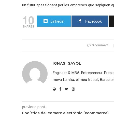
un futur apassionant per les empreses que sàpiguen ap
10
Linkedin
Facebook
SHARES
0 comment
IGNASI SAYOL
Engineer & MBA. Entrepreneur. Pres
meva família, el meu treball, Barcelo
previous post
Logística del comerç electrònic (ecommerce)