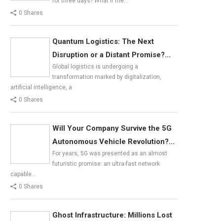
for three days? What if the…
0 Shares
Quantum Logistics: The Next
Disruption or a Distant Promise?...
Global logistics is undergoing a
transformation marked by digitalization,
artificial intelligence, a
0 Shares
Will Your Company Survive the 5G
Autonomous Vehicle Revolution?...
For years, 5G was presented as an almost
futuristic promise: an ultra-fast network
capable…
0 Shares
Ghost Infrastructure: Millions Lost