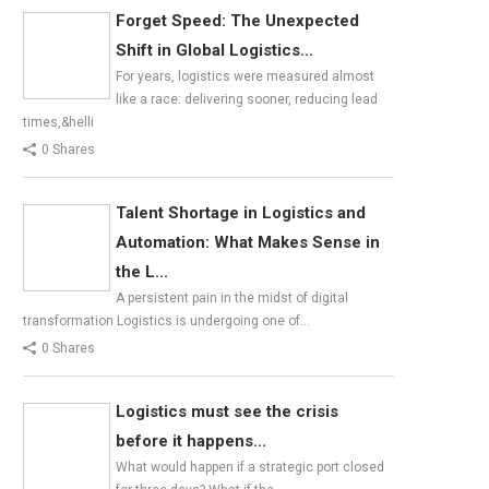
Forget Speed: The Unexpected
Shift in Global Logistics...
For years, logistics were measured almost
like a race: delivering sooner, reducing lead
times,&helli
0 Shares
Talent Shortage in Logistics and
Automation: What Makes Sense in
the L...
A persistent pain in the midst of digital
transformation Logistics is undergoing one of…
0 Shares
Logistics must see the crisis
before it happens...
What would happen if a strategic port closed