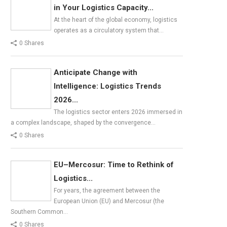
in Your Logistics Capacity...
At the heart of the global economy, logistics
operates as a circulatory system that…
0 Shares
Anticipate Change with
Intelligence: Logistics Trends
2026...
The logistics sector enters 2026 immersed in
a complex landscape, shaped by the convergence…
0 Shares
EU–Mercosur: Time to Rethink of
Logistics...
For years, the agreement between the
European Union (EU) and Mercosur (the
Southern Common…
0 Shares