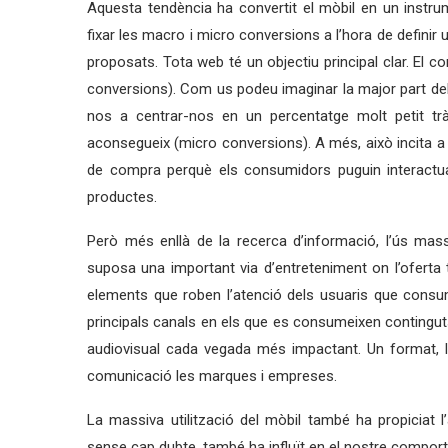
Aquesta tendència ha convertit el mòbil en un instrum
fixar les macro i micro conversions a l’hora de definir 
proposats. Tota web té un objectiu principal clar. El
conversions). Com us podeu imaginar la major part del
nos a centrar-nos en un percentatge molt petit trà
aconsegueix (micro conversions). A més, això incita a
de compra perquè els consumidors puguin interactua
productes.
Però més enllà de la recerca d’informació, l’ús massi
suposa una important via d’entreteniment on l’oferta
elements que roben l’atenció dels usuaris que consume
principals canals en els que es consumeixen contingu
audiovisual cada vegada més impactant. Un format, l’a
comunicació les marques i empreses.
La massiva utilització del mòbil també ha propiciat l’
sense cap dubte, també ha influït en el nostre compor