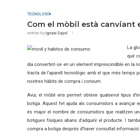
TECNOLOGÍA
Com el mòbil està canviant 
written by
Ignasi Sayol
La glo
què co
dia convertint-se en un element imprescindible en la no
tracta de l’aparell tecnològic amb el que més temps p
nostres hàbits de compra i consum.
Avui, el mòbil ens permet obtenir qualsevol tipus d’
botiga. Aquest fet ajuda als consumidors a avançar e
és major el nombre de consumidors que realitzen una 
botigues físiques abans d’adquirir el producte. I ta
compra a botiga després d’haver consultat informació d