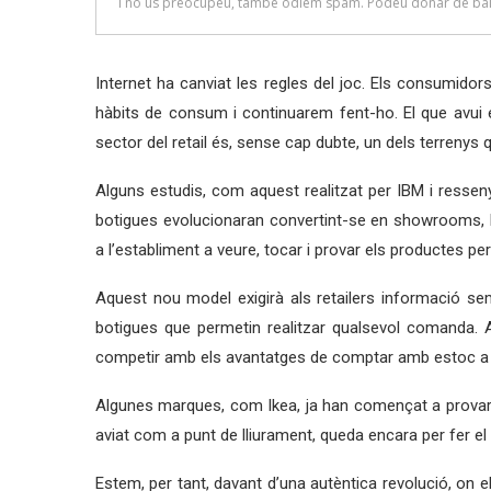
Internet ha canviat les regles del joc. Els consumidors
hàbits de consum i continuarem fent-ho. El que avui és
sector del retail és, sense cap dubte, un dels terrenys
Alguns estudis, com aquest realitzat per IBM i resse
botigues evolucionaran convertint-se en showrooms, l’o
a l’establiment a veure, tocar i provar els productes pe
Aquest nou model exigirà als retailers informació se
botigues que permetin realitzar qualsevol comanda. 
competir amb els avantatges de comptar amb estoc a l
Algunes marques, com Ikea, ja han començat a prova
aviat com a punt de lliurament, queda encara per fer el
Estem, per tant, davant d’una autèntica revolució, on 