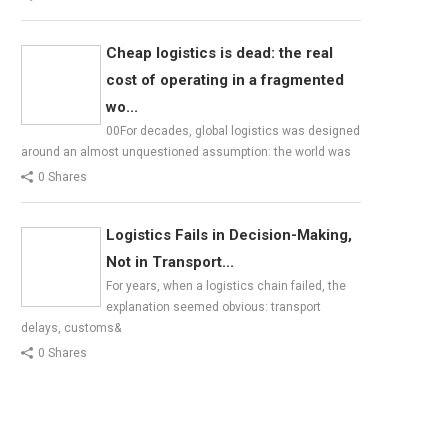
Cheap logistics is dead: the real
cost of operating in a fragmented
wo...
00For decades, global logistics was designed
around an almost unquestioned assumption: the world was
0 Shares
Logistics Fails in Decision-Making,
Not in Transport...
For years, when a logistics chain failed, the
explanation seemed obvious: transport
delays, customs&
0 Shares