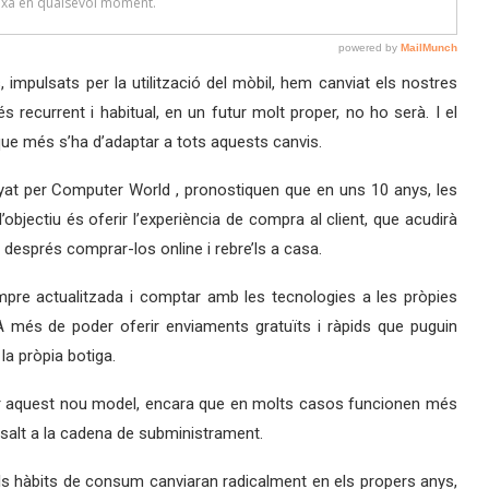
, impulsats per la utilització del mòbil, hem canviat els nostres
 recurrent i habitual, en un futur molt proper, no ho serà. I el
 que més s’ha d’adaptar a tots aquests canvis.
nyat per Computer World , pronostiquen que en uns 10 anys, les
bjectiu és oferir l’experiència de compra al client, que acudirà
r després comprar-los online i rebre’ls a casa.
mpre actualitzada i comptar amb les tecnologies a les pròpies
A més de poder oferir enviaments gratuïts i ràpids que puguin
a pròpia botiga.
r aquest nou model, encara que en molts casos funcionen més
 salt a la cadena de subministrament.
els hàbits de consum canviaran radicalment en els propers anys,