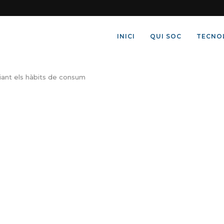
INICI
QUI SOC
TECNO
iant els hàbits de consum