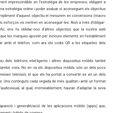
ent imprescindible en l’estratègia de les empreses; obligant a
una estratègia online i poder avaluar si aconseguim els objectius
 compliment d’aquest objectiu el mesurem en conversions (macro
s esforços es centren en aconseguir-les. Això a més d’obligar-
fic, ens fa oblidar-nos d’altres objectius que la nostra web
 que les marques apostin per incloure elements en l’establiment
r amb el telèfon, com ara els codis QR a les etiquetes dels
u dels telèfons intel·ligents i altres dispositius mòbils també
 també creix. No en va els dispositius mòbils són un dels pocs
ixen televisió, el que els ha portat a convertir-se en un dels
ts. Uns continguts cada vegada de més qualitat i amb un format
udiovisual, al qual, irremeiablement, hauran d’adaptar la seva
aparició i generalització de les aplicacions mòbils (apps) que,
tament i hàbits de compra.